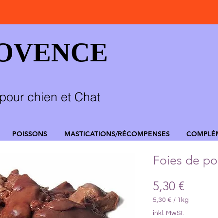
ROVENCE
pour chien et Chat
POISSONS
MASTICATIONS/RÉCOMPENSES
COMPLÉ
Foies de po
Preis
5,30 €
5,30 €
/
1kg
5,30 €
inkl. MwSt.