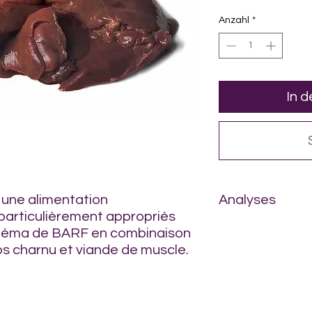
pro
1
Anzahl
*
Kilogramm
In 
 une alimentation
Analyses
particulièrement appropriés
Analyse:
chéma de BARF en combinaison
Fluide: 77%
os charnu et viande de muscle.
Protéine: 17%
Teneur gras: 4%
Phosphore: 0.3%
Energie: 98 kJ/100g