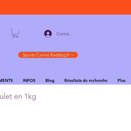
Connexion
Sports Canins Raddog.fr >
MENTS
INFOS
Blog
Résultats de recherche
Plus
ulet en 1kg