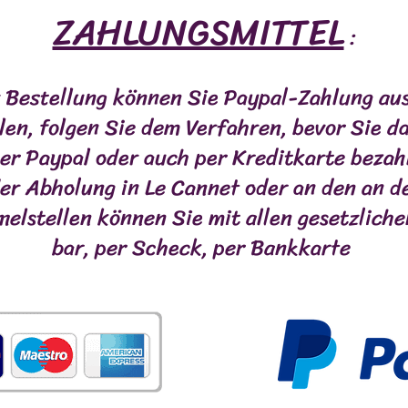
ZAHLUNGSMITTEL
:
 Bestellung können Sie Paypal-Zahlung au
en, folgen Sie dem Verfahren, bevor Sie da
er Paypal oder auch per Kreditkarte bezah
der Abholung in Le Cannet oder an den an 
lstellen können Sie mit allen gesetzliche
bar, per Scheck, per Bankkarte
ULES SPÉCIALES
VIANDES
POISSONS
MASTI