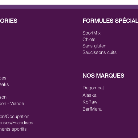
ORIES
FORMULES SPÉCIA
SportMix
Chiots
Sans gluten
Saucissons cuits
NOS MARQUES
des
eaks
Degomeat
Alaska
son
KbRaw
son - Viande
BarfMenu
ion/Occupation
nses/Friandises
ments sportifs