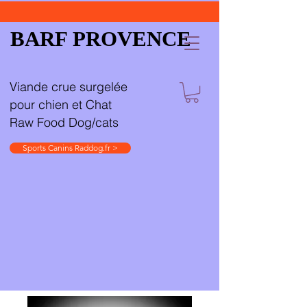
BARF PROVENCE
Viande crue surgelée
pour chien et Chat
Raw Food Dog/cats
Sports Canins Raddog.fr >