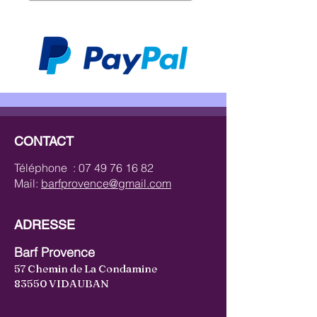
CONTACT
Téléphone :
07 49 76 16 82
Mail:
barfprovence@gmail.com
ADRESSE
Barf Provence
57 Chemin de La Condamine
83550 VIDAUBAN