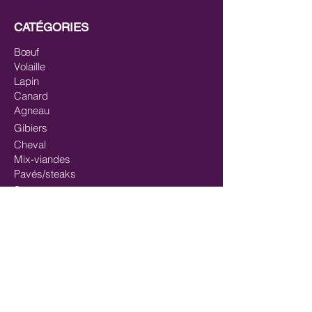
CATÉGORIES
Bœuf
Volaille
Lapin
Canard
Agneau
Gibiers
Cheval
Mix-viandes
Pavés/steaks
Saumon
Mix-poisson
Mix Poisson - Viande
Huiles
Mastication/Occupation
Récompenses/Friandises
Entrainements sportifs