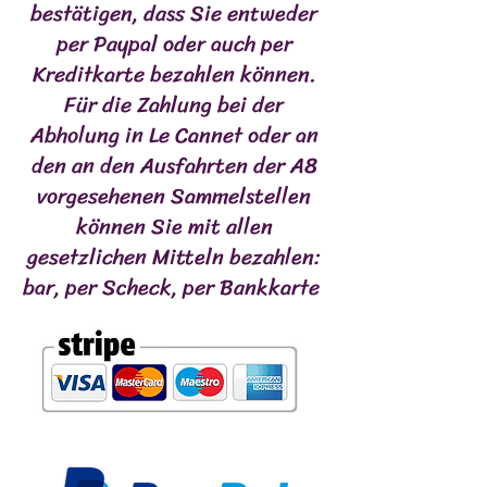
bestätigen, dass Sie entweder
Extrait de graines de citrouille - 20 %
de B-sitostérol 30 mg
per Paypal oder auch per
Vitamine B6 15 mg
Kreditkarte bezahlen können.
Alanine 10 mg
Für die Zahlung bei der
Acide glutamique (glutamine) 10 mg
Glycine 10 mg
Abholung in Le Cannet oder an
Zinc 5 mg
den an den Ausfahrten der A8
vorgesehenen Sammelstellen
können Sie mit allen
gesetzlichen Mitteln bezahlen:
bar, per Scheck, per Bankkarte