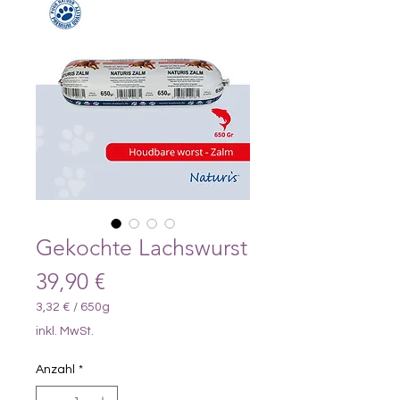
Gekochte Lachswurst
Preis
39,90 €
3,32 €
/
650g
3,32 €
inkl. MwSt.
pro
650
Anzahl
*
Gramm