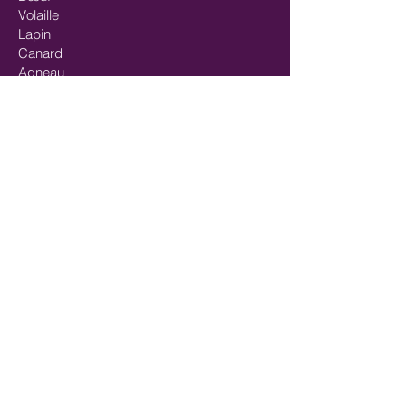
Inhalt:
650gr
Volaille
Lapin
Canard
Agneau
Gibiers
Cheval
Mix-viandes
Pavés/steaks
Saumon
Mix-poisson
Mix Poisson - Viande
Huiles
Mastication/Occupation
Récompenses/Friandises
Entrainements sportifs
FORMULES SPÉCIALES
SportMix