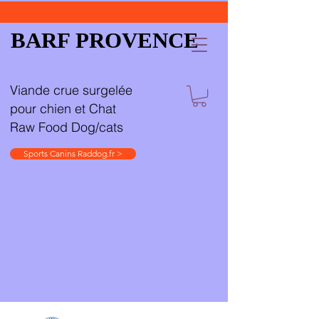
BARF PROVENCE
Viande crue surgelée
pour chien et Chat
Raw Food Dog/cats
Sports Canins Raddog.fr >