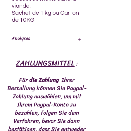
viande.
Sachet de 1 kg ou Carton
de 10KG
Analyses
19 % de protéines,
ZAHLUNGSMITTEL
15 % de matières grasses,
:
0 % de cellulose,
3 % de cendres,
Für
die Zahlung
Ihrer
0,49 % de calcium,
0,42 % de phosphore,
Bestellung können Sie Paypal-
65 % d'humidité,
Zahlung auswählen, um mit
Ca:P : 1,2,
Ihrem Paypal-Konto zu
Énergie : 211 kcal/100 gr.
bezahlen, folgen Sie dem
Verfahren, bevor Sie dann
bestätigen, dass Sie entweder