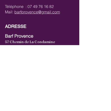
Téléphone :
07 49 76 16 82
Mail:
barfprovence@gmail.com
ADRESSE
Barf Provence
57 Chemin de La Condamine
83550 VIDAUBAN
CATÉGORIES
Bœuf
Volaille
Lapin
Canard
Agneau
Gibiers
Cheval