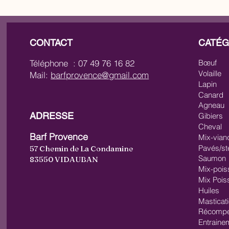
CONTACT
CATÉG
Téléphone : 07 49 76 16 82
Bœuf
Volaille
Mail:
barfprovence@gmail.com
Lapin
Canard
Agneau
ADRESSE
Gibiers
Cheval
Barf Provence
Mix-vian
Pavés/st
57 Chemin de La Condamine
Saumon
83550 VIDAUBAN
Mix-pois
Mix Pois
Huiles
Masticat
Récompe
Entraine