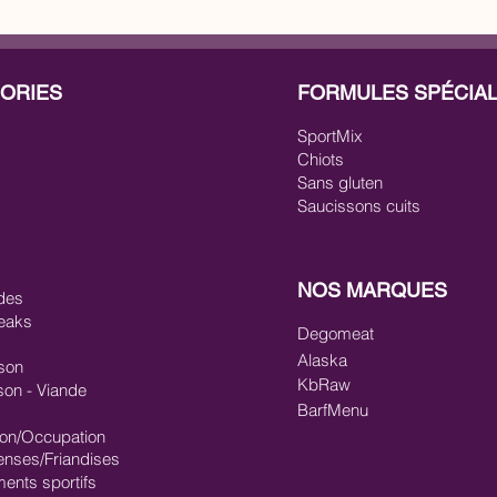
ORIES
FORMULES SPÉCIA
SportMix
Chiots
Sans gluten
Saucissons cuits
NOS MARQUES
des
eaks
Degomeat
Alaska
son
KbRaw
son - Viande
BarfMenu
ion/Occupation
nses/Friandises
ments sportifs