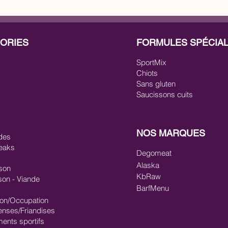
ORIES
FORMULES SPÉCIA
SportMix
Chiots
Sans gluten
Saucissons cuits
NOS MARQUES
des
eaks
Degomeat
Alaska
son
KbRaw
son - Viande
BarfMenu
ion/Occupation
nses/Friandises
ments sportifs