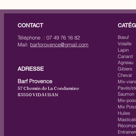
CONTACT
CATÉG
Téléphone : 07 49 76 16 82
Bœuf
Volaille
Mail:
barfprovence@gmail.com
Lapin
Canard
Agneau
ADRESSE
Gibiers
Cheval
Barf Provence
Mix-vian
Pavés/st
57 Chemin de La Condamine
Saumon
83550 VIDAUBAN
Mix-pois
Mix Pois
Huiles
Masticat
Récompe
Entraine