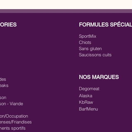
ORIES
FORMULES SPÉCIA
SportMix
Chiots
Sans gluten
Saucissons cuits
NOS MARQUES
des
eaks
Degomeat
Alaska
son
KbRaw
son - Viande
BarfMenu
ion/Occupation
nses/Friandises
ments sportifs