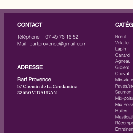
CONTACT
CATÉG
Téléphone : 07 49 76 16 82
Bœuf
Volaille
Mail:
barfprovence@gmail.com
Lapin
Canard
Agneau
ADRESSE
Gibiers
Cheval
Barf Provence
Mix-vian
Pavés/st
57 Chemin de La Condamine
Saumon
83550 VIDAUBAN
Mix-pois
Mix Pois
Huiles
Masticat
Récompe
Entraine