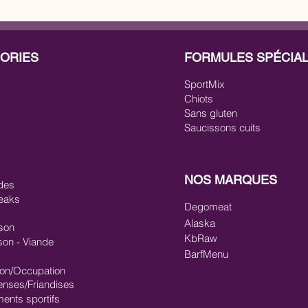
ORIES
FORMULES SPÉCIA
SportMix
Chiots
Sans gluten
Saucissons cuits
NOS MARQUES
des
eaks
Degomeat
Alaska
son
KbRaw
son - Viande
BarfMenu
ion/Occupation
nses/Friandises
ments sportifs