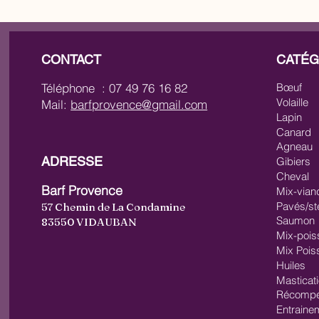
CONTACT
CATÉG
Téléphone : 07 49 76 16 82
Bœuf
Volaille
Mail:
barfprovence@gmail.com
Lapin
Canard
Agneau
ADRESSE
Gibiers
Cheval
Barf Provence
Mix-vian
Pavés/st
57 Chemin de La Condamine
Saumon
83550 VIDAUBAN
Mix-pois
Mix Pois
Huiles
Masticat
Récompe
Entraine