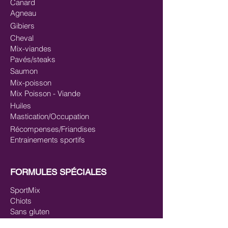
Canard
Agneau
Gibiers
Cheval
Mix-viandes
Pavés/steaks
Saumon
Mix-poisson
Mix Poisson - Viande
Huiles
Mastication/Occupation
Récompenses/Friandises
Entrainements sportifs
FORMULES SPÉCIALES
SportMix
Chiots
Sans gluten
Saucissons cuits