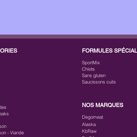
ORIES
FORMULES SPÉCIA
SportMix
Chiots
Sans gluten
Saucissons cuits
ES
VIANDES
POISSONS
MASTICATIONS/RÉC
NOS MARQUES
des
eaks
Degomeat
Alaska
son
KbRaw
son - Viande