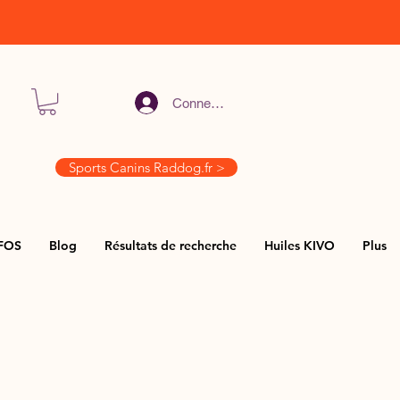
Connexion
Sports Canins Raddog.fr >
FOS
Blog
Résultats de recherche
Huiles KIVO
Plus