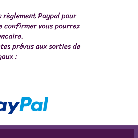
 %
0 %, Organes : 0 %, Extra : 0 %
e règlement Paypal pour
de confirmer vous pourrez
ancaire.
tes prévus aux sorties de
gaux :
S
COMPLÉMENTS
INFOS