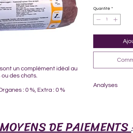
pour
1
Quantité
*
Kilogramme
Ajo
Comm
 sont un complément idéal au
 ou des chats.
Analyses
Organes : 0 %, Extra : 0 %
Humidité 64 %
Cendre brut 3,3 %
Protéines 19 %
Calcium 1,34 %
MOYENS DE PAIEMENTS
Teneur en matières 
Phosphore 0,65 %