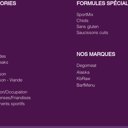
ORIES
FORMULES SPÉCIA
SportMix
Chiots
Sans gluten
Saucissons cuits
NOS MARQUES
des
eaks
Degomeat
Alaska
son
KbRaw
son - Viande
BarfMenu
ion/Occupation
nses/Friandises
ments sportifs