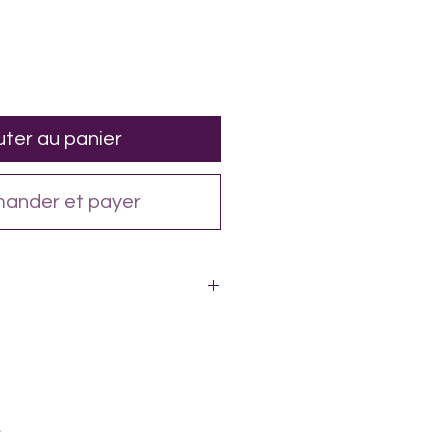
uter au panier
ander et payer
grasses 10,5 %
: