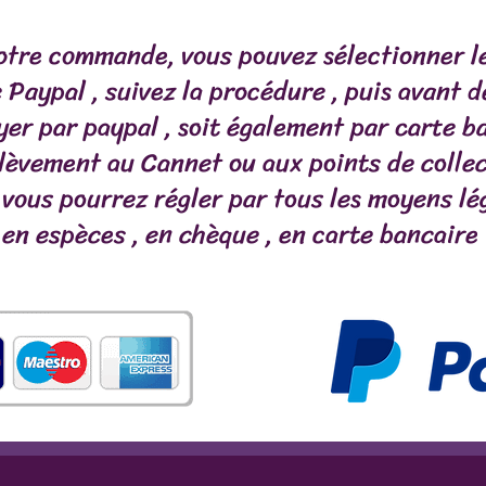
Teneur en fibres 0,4
Viande : 60 %, Os : 4
otre commande, vous pouvez sélectionner l
 Paypal , suivez la procédure , puis avant 
yer par paypal , soit également par carte b
lèvement au Cannet ou aux points de collec
 vous pourrez régler par tous les moyens lé
en espèces , en chèque , en carte bancaire
A VIANDE
POISSONS
MASTICATIONS/FRIANDISE