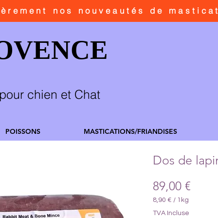
ièrement
nos nouveautés de mastica
ROVENCE
pour chien et Chat
POISSONS
MASTICATIONS/FRIANDISES
Dos de lapi
Prix
89,00 €
8,90 €
/
1kg
8,90 €
TVA Incluse