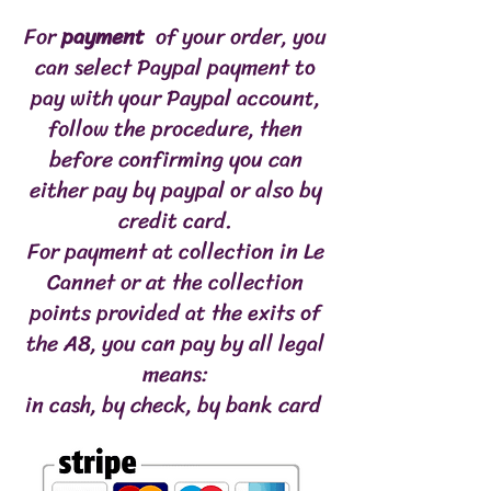
For
payment
of your order, you
Graisse
9 %
can select Paypal payment to
Fibre
0.2 %
pay with your Paypal account,
follow the procedure, then
Cendre
3 %
before confirming you can
either pay by paypal or also by
credit card.
Calcium
0.9 %
For payment at collection in Le
Phosphore
0.5 %
Cannet or at the collection
points provided at the exits of
Ca:P
1.64 %
the A8, you can pay by all legal
Energie
137 kcal/100 g
means:
in cash, by check, by bank card