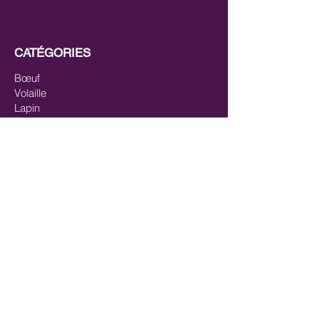
CATÉGORIES
Bœuf
Volaille
Lapin
Canard
Agneau
Gibiers
Cheval
Mix-viandes
Pavés/steaks
Saumon
Mix-poisson
Mix Poisson - Viande
Huiles
Mastication/Occupation
Récompenses/Friandises
Entrainements sportifs