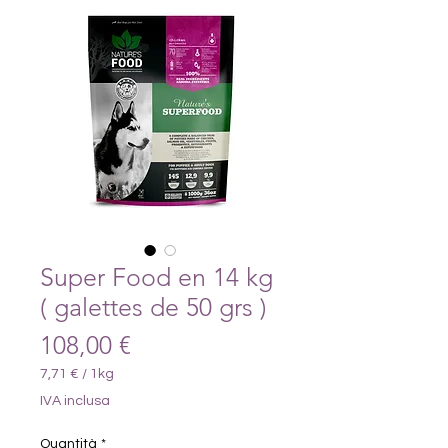
Super Food en 14 kg
( galettes de 50 grs )
Prezzo
108,00 €
7,71 €
/
1kg
7,71 €
IVA inclusa
ogni
1
Quantità
*