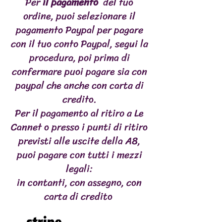
Per
il pagamento
del tuo
Protéines
12.9%
sont connus pour leurs propriétés
ordine, puoi selezionare il
antioxydantes et protègent contre
Gros
9.9%
pagamento Paypal per pagare
le cancer et les maladies
con il tuo conto Paypal, segui la
cardiaques.
Cendre
3.6%
Huile de saumon : elle a des
procedura, poi prima di
propriétés anti-inflammatoires et
Glucides
1.2%
confermare puoi pagare sia con
antioxydantes et renforce le
paypal che anche con carta di
système immunitaire. Il donne un
Fibres brutes
0.86%
pelage brillant et sain, réduit les
credito.
allergies cutanées et est un
Per il pagamento al ritiro a Le
régulateur des reins et du système
Cannet o presso i punti di ritiro
urinaire. Il soulage la douleur causée
par l'arthrite grâce aux précieux
previsti alle uscite della A8,
acides gras oméga-3 et peut
puoi pagare con tutti i mezzi
ralentir la croissance des tumeurs.
legali:
Yaourt au lait de brebis : agit comme
un probiotique en raison de ses
in contanti, con assegno, con
bonnes bactéries qui sont
carta di credito
essentielles à la santé d'un cerveau,
d'une bonne humeur et d'une bonne
attitude. Il est idéal pour les chiens