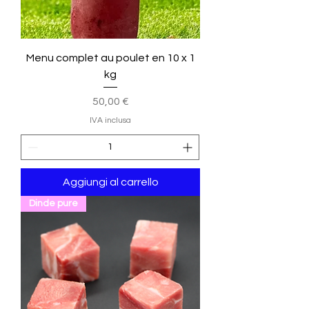
Menu complet au poulet en 10 x 1
kg
Prezzo
50,00 €
IVA inclusa
Aggiungi al carrello
Dinde pure