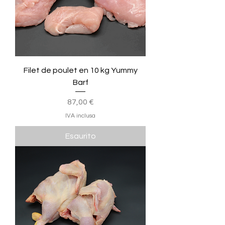
Filet de poulet en 10 kg Yummy
Barf
Prezzo
87,00 €
IVA inclusa
Esaurito