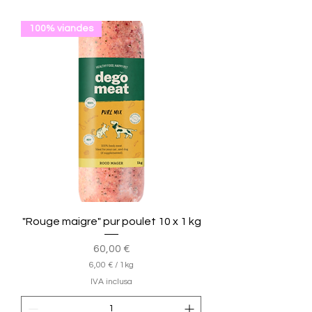
100% viandes
"Rouge maigre" pur poulet 10 x 1 kg
Prezzo
60,00 €
6,00 €
/
1kg
6
IVA inclusa
,
0
0