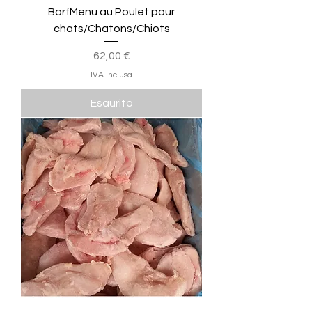
BarfMenu au Poulet pour
chats/Chatons/Chiots
Prezzo
62,00 €
IVA inclusa
Esaurito