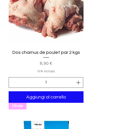
h
i
l
o
g
r
a
m
m
o
Dos charnus de poulet par 2 kgs
Prezzo
8,90 €
IVA inclusa
Aggiungi al carrello
Dinde