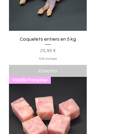
Coquelets entiers en 5 kg
Prezzo
25,95 €
IVA inclusa
Esaurito
Volaille Française