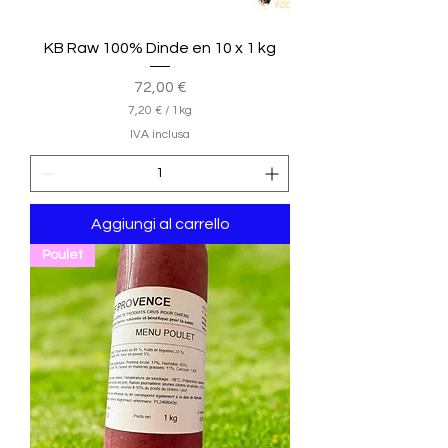
KB Raw 100% Dinde en 10 x 1 kg
Prezzo
72,00 €
7,20 €
/
1kg
7
IVA inclusa
,
2
0
€
Aggiungi al carrello
p
e
Poulet
r
1
C
h
i
l
o
g
r
a
m
m
o