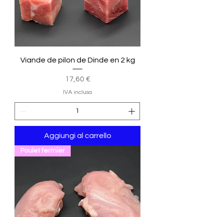
Viande de pilon de Dinde en 2 kg
Prezzo
17,60 €
IVA inclusa
Aggiungi al carrello
Poulet fermier