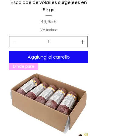
Escalope de volailles surgelées en
5 kgs
Prezzo
49,95 €
IVA inclusa
Aggiungi al carrello
Dinde pure