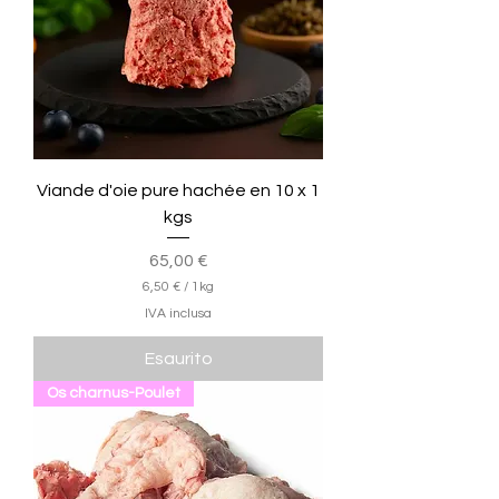
Viande d'oie pure hachée en 10 x 1
kgs
Prezzo
65,00 €
6,50 €
/
1kg
6
IVA inclusa
,
5
Esaurito
0
Os charnus-Poulet
€
p
e
r
1
C