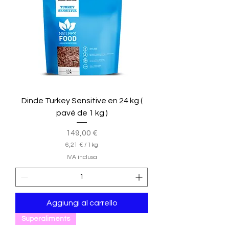
Dinde Turkey Sensitive en 24 kg (
pavé de 1 kg )
Prezzo
149,00 €
6,21 €
/
1kg
6
IVA inclusa
,
2
1
€
Aggiungi al carrello
p
e
Superaliments
r
1