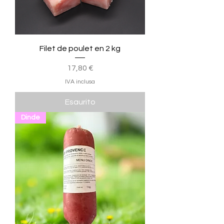
Filet de poulet en 2 kg
Prezzo
17,80 €
IVA inclusa
Esaurito
Dinde