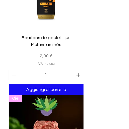
Bouillons de poulet , jus
Multivitaminés
Prezzo
2,90 €
IVA inclusa
Aggiungi al carrello
Oie