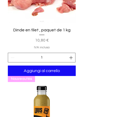
m
o
Dinde en filet , paquet de 1 kg
Prezzo
10,80 €
IVA inclusa
Aggiungi al carrello
Nouveautés