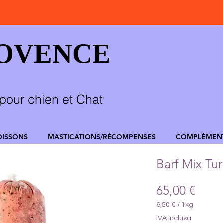
ROVENCE
pour chien et Chat
OISSONS
MASTICATIONS/RÉCOMPENSES
COMPLÉMEN
Barf Mix Tur
Prez
65,00 €
6,50 €
/
1kg
6,50 €
IVA inclusa