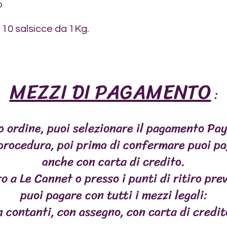
o
Cenere grezza: 6,14 
100% senza glutine
Fibra grezza: 0,50 g 
Ideale per fare una v
10 salsicce da 1Kg.
grasso: 10,0 g/100 g
settimana
Contiene molto Omeg
protezione delle arti
vista...) ideale per c
con allergie
MEZZI DI PAGAMENTO
:
o ordine, puoi selezionare il pagamento Pay
 procedura, poi prima di confermare puoi pa
S SPÉCIALES
VIANDES
POISSONS
MASTICAT
anche con carta di credito.
o a Le Cannet o presso i punti di ritiro prev
puoi pagare con tutti i mezzi legali:
n contanti, con assegno, con carta di credi