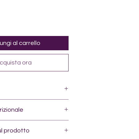
ungi al carrello
cquista ora
 tacchino (40%)
%)
izionale
teri (40%)
g
ul prodotto
0 g