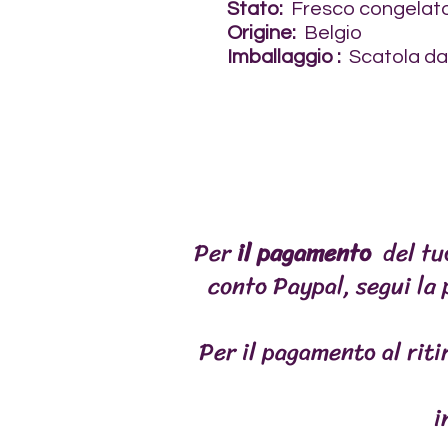
Stato:
Fresco congelat
Origine:
Belgio
Imballaggio
:
Scatola da 
Per
il pagamento
del tu
conto Paypal, segui la
accoglienza
FORMULE
Per il pagamento al ritir
i