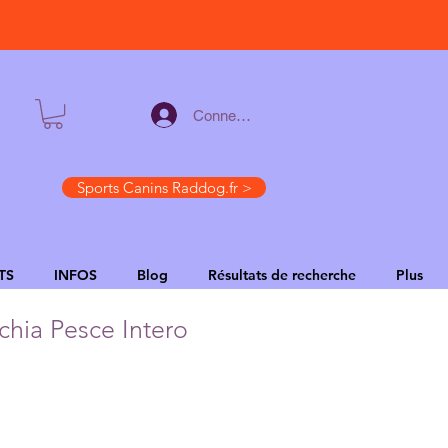
Connexion
Sports Canins Raddog.fr >
TS
INFOS
Blog
Résultats de recherche
Plus
chia Pesce Intero
zo