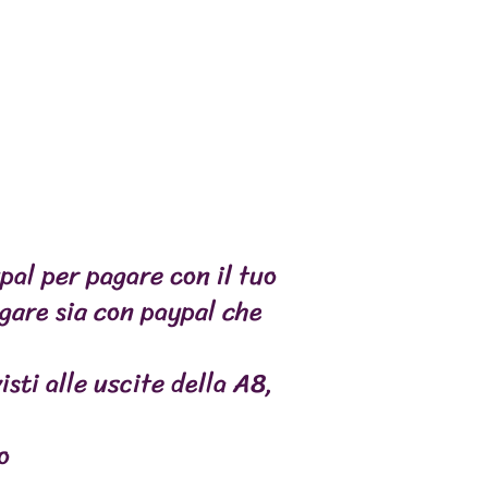
g / 100 g
/100 g
ariazione una volta alla
a 3, (salute del cuore,
colazioni, funzione cerebrale,
ani anziani, cuccioli e anche cani
pal per pagare con il tuo
gare sia con paypal che
IONS/RÉCOMPENSES
isti alle uscite della A8,
to