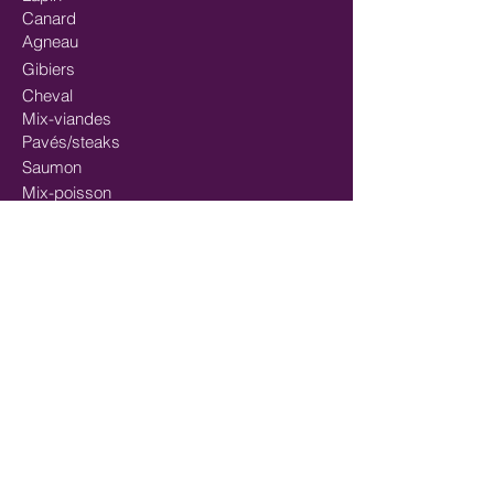
Canard
Agneau
Gibiers
Cheval
Mix-viandes
Pavés/steaks
Saumon
Mix-poisson
Mix Poisson - Viande
Huiles
Mastication/Occupation
Récompenses/Friandises
Entrainements sportifs
FORMULES SPÉCIALES
SportMix
Chiots
Sans gluten