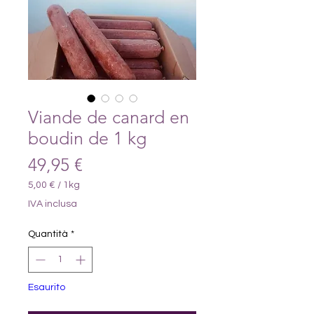
Viande de canard en
boudin de 1 kg
Prezzo
49,95 €
5,00 €
/
1kg
5,00 €
IVA inclusa
ogni
1
Quantità
*
Chilogrammo
Esaurito