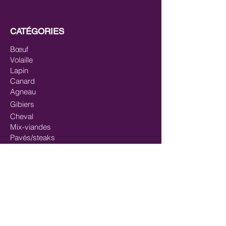
CATÉGORIES
Bœuf
Volaille
Lapin
Canard
Agneau
Gibiers
Cheval
Mix-viandes
Pavés/steaks
Saumon
Mix-poisson
Mix Poisson - Viande
Huiles
Mastication/Occupation
Récompenses/Friandises
Entrainements sportifs