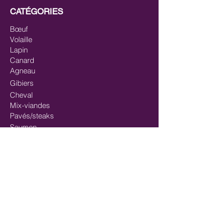
CATÉGORIES
Bœuf
Volaille
Lapin
Canard
Agneau
Gibiers
Cheval
Mix-viandes
Pavés/steaks
Saumon
Mix-poisson
Mix Poisson - Viande
Huiles
Mastication/Occupation
Récompenses/Friandises
Entrainements sportifs