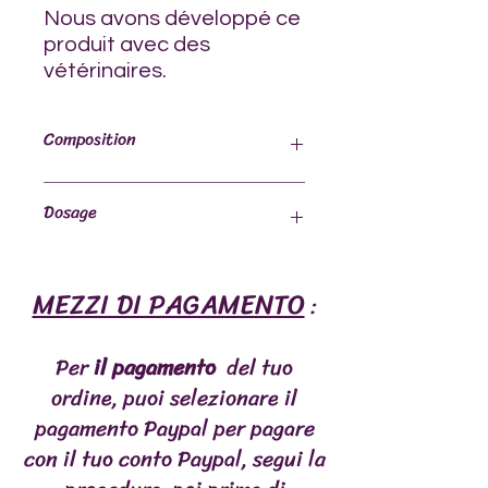
Nous avons développé ce
produit avec des
vétérinaires.
Composition
Charbon actif, zéolite clinoptiolite
Dosage
activée, pectine, dioxyde de silicium.
Selon le poids du chien :
MEZZI DI PAGAMENTO
:
- Jusqu'à 10 kg - 2 g du mélange
Per
il pagamento
del tuo
- 10 - 20 kg - 3 g de mélange
ordine, puoi selezionare il
- Plus de 20 kg - 4 g du mélange
pagamento Paypal per pagare
con il tuo conto Paypal, segui la
2 g = 1 cuillère à café