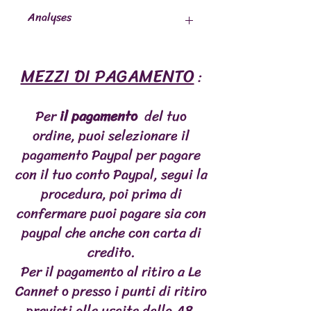
Analyses
CONSTITUANTS ANALYTIQUES
MEZZI DI PAGAMENTO
(g/100g)
:
Protéines
16
Per
il pagamento
del tuo
Matières grasses
10
ordine, puoi selezionare il
Cendre brute
5
pagamento Paypal per pagare
con il tuo conto Paypal, segui la
Fibre brute
0,5
procedura, poi prima di
Calcium
1,5
confermare puoi pagare sia con
paypal che anche con carta di
Phosphore
0,9
credito.
Humidité
67,3
Per il pagamento al ritiro a Le
Cannet o presso i punti di ritiro
Matière sèche
32,7
previsti alle uscite della A8,