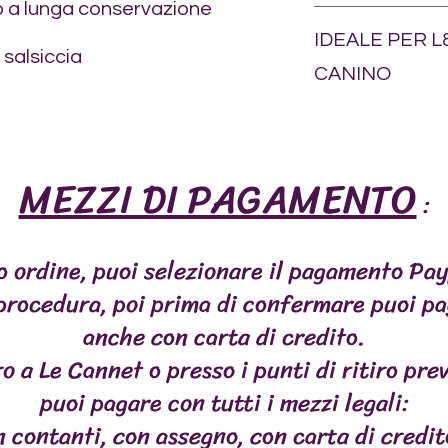
 a lunga conservazione
vitamine
La nostra carne fres
Girasole.
quindi essere conser
IDEALE PER 
 salsiccia
L'idea alla base dell
CANINO
quella di avere un d
fresca congelata se
Spécialement utilisé
avete dimenticato di
en dressage, en obé
semplicemente vole
pistage, comme_cc
sorpresa ai vostri q
MEZZI DI PAGAMENTO
136bad5cf58d_rewar
NATURIS Sustainable
:
composto per cani C
dalla luce solare dir
aperto: si conserva pe
o ordine, puoi selezionare il pagamento Pay
frigorifero.Composizi
S SPÉCIALES
VIANDES
POISSONS
MASTICAT
fecola di patate, riso
 procedura, poi prima di confermare puoi pa
Componenti analitici
anche con carta di credito.
grezzi 8-12%, umidit
g/kg cane al giorno. S
o a Le Cannet o presso i punti di ritiro prev
consiglio nutrizional
puoi pagare con tutti i mezzi legali:
Contenuto: 650 g La 
Naturis è prodotta c
n contanti, con assegno, con carta di credi
nostre carni fresche