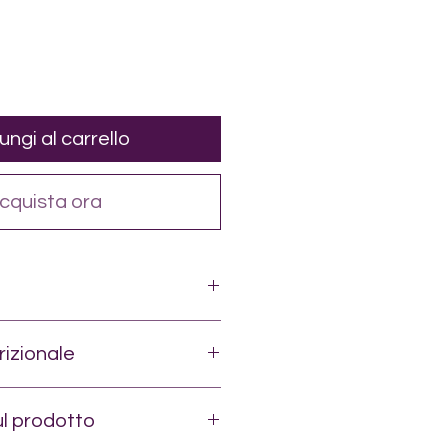
ungi al carrello
cquista ora
izionale
%
ul prodotto