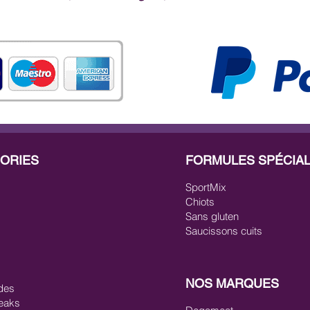
idonea al consumo 
omologati CEE. Le a
tutti i tipi in quanto
vitamine per il tuo c
Per mantenere la car
e poi sigillata sotto
modo salutare per pr
non viene a contatto c
sono molto meglio c
garantire al tuo can
valore nutritivo e as
ORIES
FORMULES SPÉCIA
SportMix
Chiots
Sans gluten
Saucissons cuits
NOS MARQUES
des
eaks