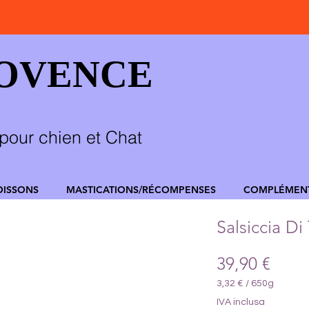
ROVENCE
pour chien et Chat
OISSONS
MASTICATIONS/RÉCOMPENSES
COMPLÉMEN
Salsiccia Di
Prez
39,90 €
3,32 €
/
650g
3,32 €
IVA inclusa