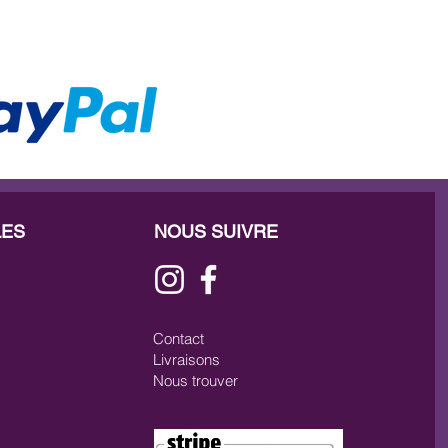
umano e anche da macelli
lghe sono state aggiunte anche a
 sono una fonte naturale di varie
ane.
ne fresca, è stata cotta a vapore
vuoto. La cottura a vapore è un
eparare il cibo. Poiché la carne
on l'acqua, il gusto e i nutrienti
onservati e possiamo quindi
e una buona qualità con alto
sorbimento intestinale.
LES
NOUS SUIVRE
Contact
Livraisons
Nous trouver