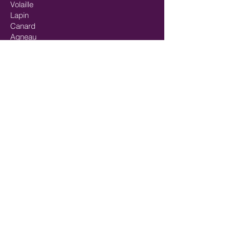
Volaille
Lapin
Canard
Agneau
Gibiers
Cheval
Mix-viandes
Pavés/steaks
Saumon
Mix-poisson
Mix Poisson - Viande
Huiles
Mastication/Occupation
Récompenses/Friandises
Entrainements sportifs
FORMULES SPÉCIALES
SportMix
Chiots