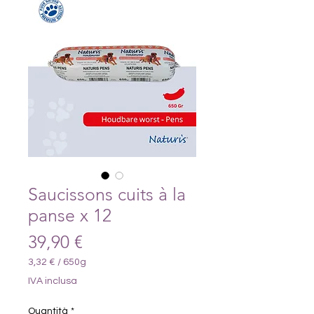
Saucissons cuits à la
panse x 12
Prezzo
39,90 €
3,32 €
/
650g
3,32 €
IVA inclusa
ogni
650
Quantità
*