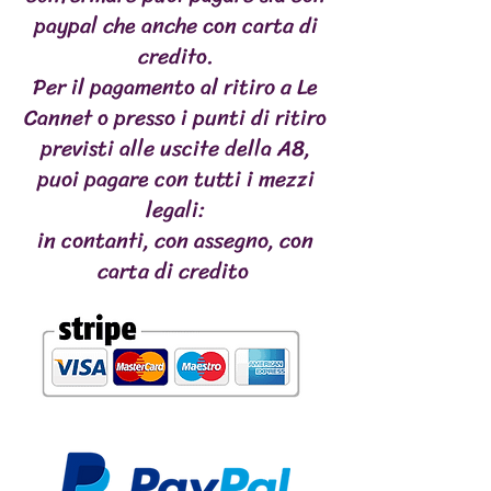
cette saucisse parfaite à utiliser
paypal che anche con carta di
comme récompense saine et
credito.
responsable.
Per il pagamento al ritiro a Le
Après ouverture, le saucisson se
Cannet o presso i punti di ritiro
conserve couvert au réfrigérateur
previsti alle uscite della A8,
pendant 5 jours maximum.
Sans conservateur | Pas de parfums
puoi pagare con tutti i mezzi
artificiels | Pas de colorants artificiels
legali:
| Sans arômes artificiels | Sans gluten
in contanti, con assegno, con
| Sans céréales
carta di credito