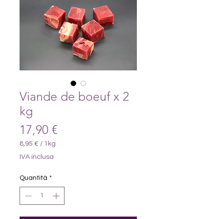
Viande de boeuf x 2
kg
Prezzo
17,90 €
8,95 €
/
1kg
8,95 €
IVA inclusa
ogni
1
Quantità
*
Chilogrammo