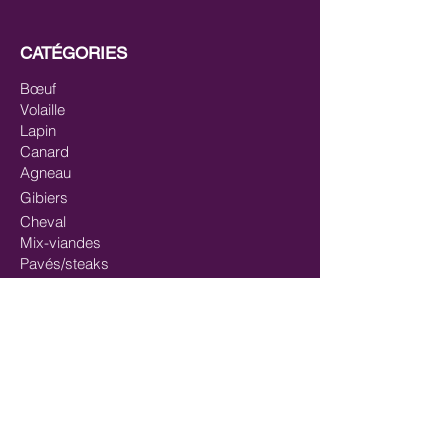
CATÉGORIES
Bœuf
Volaille
Lapin
Canard
Agneau
Gibiers
Cheval
Mix-viandes
Pavés/steaks
Saumon
Mix-poisson
Mix Poisson - Viande
Huiles
Mastication/Occupation
Récompenses/Friandises
Entrainements sportifs