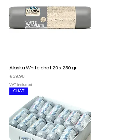
Alaska White chat 20 x 250 gr
Price
€59.90
VAT Included
CHAT