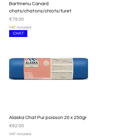
Barfmenu Canard
chats/chatons/chiots/furet
Price
€79.00
VAT Included
CHAT
Alaska Chat Pur poisson 20 x 250gr
Price
€62.00
VAT Included