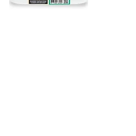
Barfmenu Mix Chat complet 20 x
250 grs
Out of stock
Load More
CONTACT
Téléphone :
07 49 76 16 82
Mail:
barfprovence@gmail.com
ADRESSE