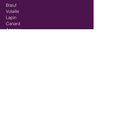
Bœuf
Volaille
Lapin
Canard
Agneau
Gibiers
Cheval
Mix-viandes
Pavés/steaks
Saumon
Mix-poisson
Mix Poisson - Viande
Huiles
Mastication/Occupation
Récompenses/Friandises
Entrainements sportifs
FORMULES SPÉCIALES