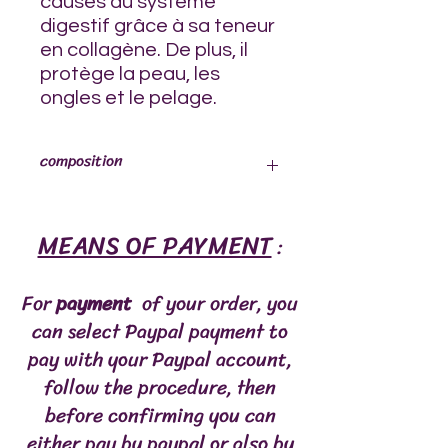
causés au système
digestif grâce à sa teneur
en collagène. De plus, il
protège la peau, les
ongles et le pelage.
composition
Eau filtrée, viande et os d'agneau,
MEANS OF PAYMENT
vinaigre de cidre de pomme,
:
curcuma, thym, romarin et origan.
For
payment
of your order, you
can select Paypal payment to
pay with your Paypal account,
follow the procedure, then
before confirming you can
either pay by paypal or also by