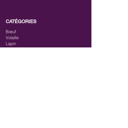
CATÉGORIES
Bœuf
Volaille
Lapin
Canard
Agneau
Gibiers
Cheval
Mix-viandes
Pavés/steaks
Saumon
Mix-poisson
Mix Poisson - Viande
Huiles
Mastication/Occupation
Récompenses/Friandises
Entrainements sportifs