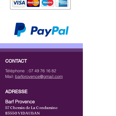
CONTACT
Téléphone :
07 49 76 16 82
Mail:
barfprovence@gmail.com
ADRESSE
Barf Provence
57 Chemin de La Condamine
83550 VIDAUBAN