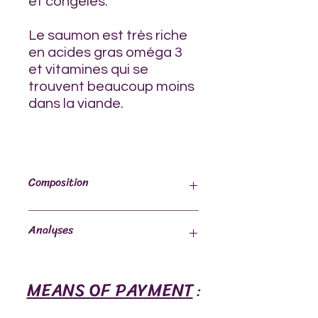
et congelés.
Le saumon est très riche
en acides gras oméga 3
et vitamines qui se
trouvent beaucoup moins
dans la viande.
Composition
100% Corps de saumon écrasé fin
Analyses
contient environ 35% d'arètes
Humidité 62%
MEANS OF PAYMENT
Protéine brute 14%
:
Matière grasse brute: 21%
Cendre brute: 4%