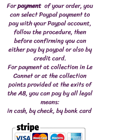
For
payment
of your order, you
Calcium: 1%
Phosphore: 0.65%
can select Paypal payment to
Cellulose: 0%
pay with your Paypal account,
follow the procedure, then
Energie: 247 kcal/100g
before confirming you can
either pay by paypal or also by
credit card.
For payment at collection in Le
Cannet or at the collection
points provided at the exits of
the A8, you can pay by all legal
means:
in cash, by check, by bank card