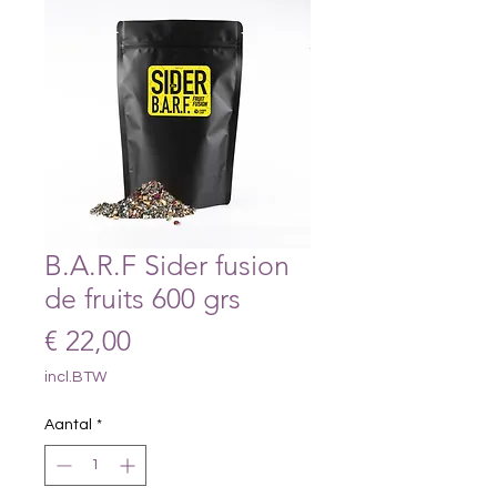
B.A.R.F Sider fusion
de fruits 600 grs
Prijs
€ 22,00
incl.BTW
Aantal
*