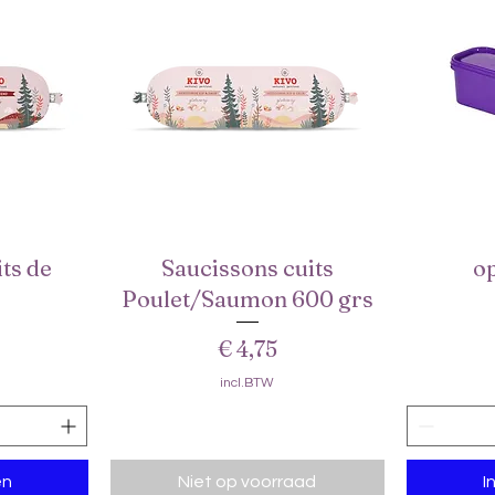
0
G
r
a
m
ts de
Saucissons cuits
o
t
Snel overzicht
Poulet/Saumon 600 grs
Prijs
€ 4,75
incl.BTW
en
Niet op voorraad
I