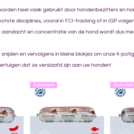
worden heel vaak gebruikt door hondenbezitters en hon
otste disciplines, vooral in FCI-tracking of in IGP volgen
! De aandacht en concentratie van de hond wordt dus me
te snijden en vervolgens in kleine blokjes om onze 4-pot
overtuigen dat ze verslaafd zijn aan uw honden!
LES
VIANDES
POISSONS
MASTICATIONS/RÉC
4 poissons
Sous-vide