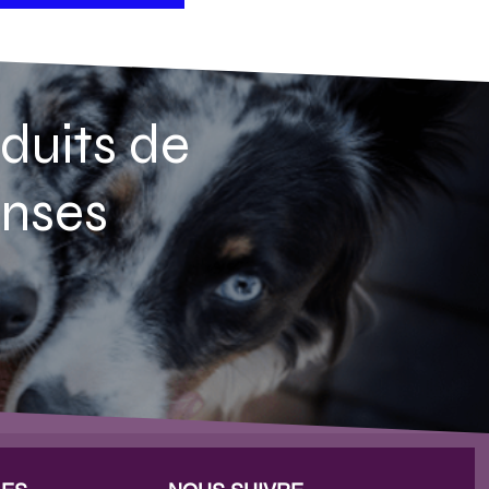
duits de
enses