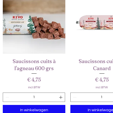
0
0
G
G
r
r
a
a
m
m
Saucissons cuits à
Saucissons cui
Snel overzicht
Snel overzich
l'agneau 600 grs
Canard
Prijs
Prijs
€ 4,75
€ 4,75
incl.BTW
incl.BTW
In winkelwagen
In winkelwag