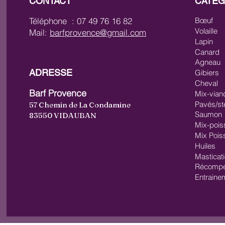
CONTACT
CATÉG
Téléphone : 07 49 76 16 82
Bœuf
Volaille
Mail:
barfprovence@gmail.com
Lapin
Canard
Agneau
ADRESSE
Gibiers
Cheval
Barf Provence
Mix-vian
Pavés/st
57 Chemin de La Condamine
Saumon
83550 VIDAUBAN
Mix-pois
Mix Pois
Huiles
Masticat
Récompe
Entraine