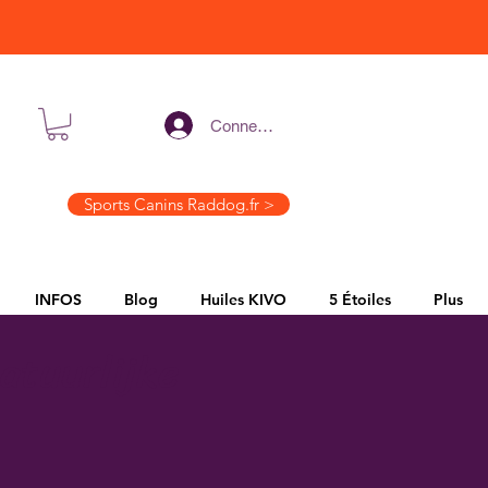
Connexion
Sports Canins Raddog.fr >
INFOS
Blog
Huiles KIVO
5 Étoiles
Plus
atuurlijke