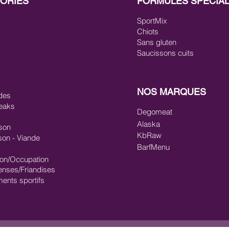
ORIES
FORMULES SPÉCIA
SportMix
Chiots
Sans gluten
Saucissons cuits
NOS MARQUES
des
eaks
Degomeat
Alaska
son
KbRaw
son - Viande
BarfMenu
ion/Occupation
nses/Friandises
ments sportifs