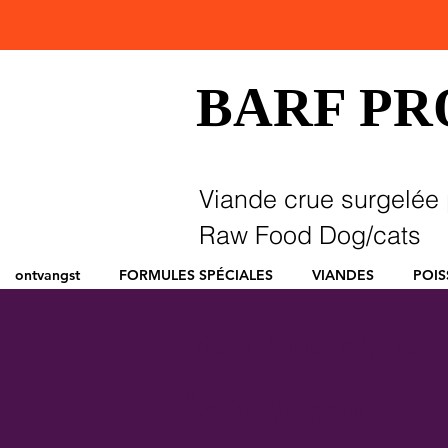
BARF P
Viande crue surgelée 
Raw Food Dog/cats
ontvangst
FORMULES SPÉCIALES
VIANDES
POI
Barf Provence b
beloningen