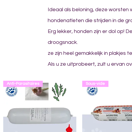
Ideaal als beloning, deze worsten 
hondenatleten die strijden in de gro
Erg lekker, honden zijn er dol op
droogsnack.
ze zijn heel gemakkelijk in plakjes 
Als u ze uitprobeert, zult u ervan 
ontvangst
FORMULES SPÉCIA
Anti-Parasitaires
Sous-vide