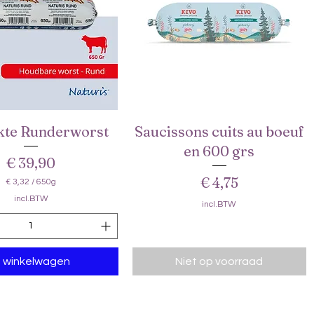
m
te Runderworst
Saucissons cuits au boeuf
Snel overzicht
Snel overzicht
en 600 grs
Prijs
€ 39,90
Prijs
€ 4,75
€ 3,32
/
650g
€
incl.BTW
incl.BTW
3
,
3
2
n winkelwagen
p
Niet op voorraad
e
r
6
5