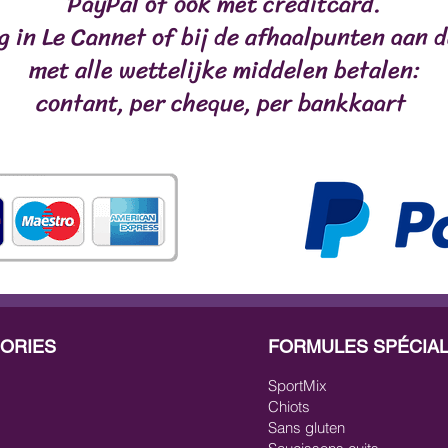
PayPal of ook met creditcard.
ng in Le Cannet of bij de afhaalpunten aan d
met alle wettelijke middelen betalen:
contant, per cheque, per bankkaart
ORIES
FORMULES SPÉCIA
SportMix
Chiots
Sans gluten