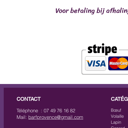
Voor betaling bij afhali
CONTACT
CATÉG
Téléphone : 07 49 76 16 82
Bœuf
Volaille
Mail:
barfprovence@gmail.com
Lapin