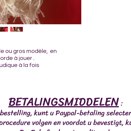
èle ou gros modèle, en
orde à jouer .
dique à la fois
LES
VIANDES
POISSONS
MASTICATIONS/RÉC
BETALINGSMIDDELEN
:
bestelling, kunt u Paypal-betaling select
 procedure volgen en voordat u bevestigt, k