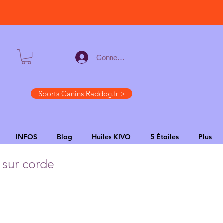
Connexion
Sports Canins Raddog.fr >
INFOS
Blog
Huiles KIVO
5 Étoiles
Plus
 sur corde
Verkoopprijs