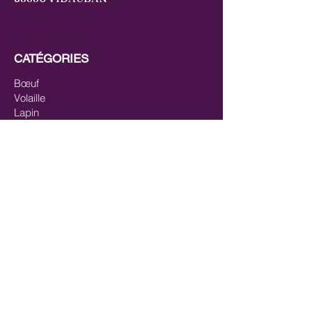
CATÉGORIES
Bœuf
Volaille
Lapin
Canard
Agneau
Gibiers
Cheval
Mix-viandes
Pavés/steaks
Saumon
Mix-poisson
Mix Poisson - Viande
Huiles
Mastication/Occupation
Récompenses/Friandises