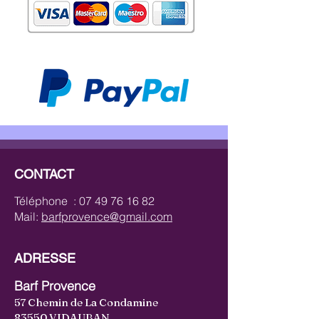
CONTACT
Téléphone :
07 49 76 16 82
Mail:
barfprovence@gmail.com
ADRESSE
Barf Provence
57 Chemin de La Condamine
83550 VIDAUBAN