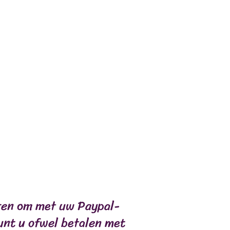
,
0 gr.
OMPENSES
COMPLÉMENTS
eren om met uw Paypal-
unt u ofwel betalen met