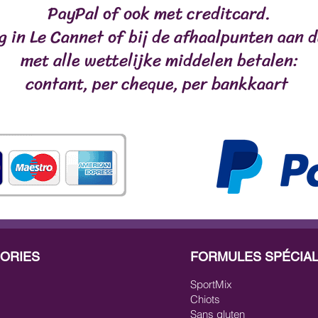
PayPal of ook met creditcard.
ng in Le Cannet of bij de afhaalpunten aan d
met alle wettelijke middelen betalen:
contant, per cheque, per bankkaart
ORIES
FORMULES SPÉCIA
SportMix
Chiots
Sans gluten