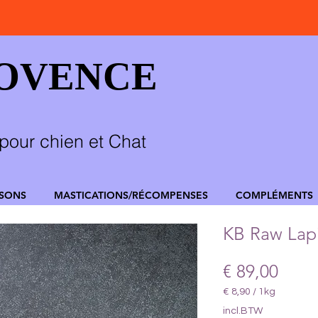
ROVENCE
pour chien et Chat
SSONS
MASTICATIONS/RÉCOMPENSES
COMPLÉMENTS
KB Raw Lapi
Prijs
€ 89,00
€ 8,90
/
1kg
€ 8,90
incl.BTW