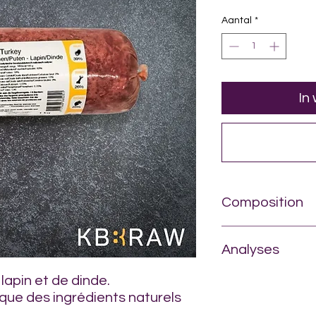
per
1
Aantal
*
Kilogram
In
Composition
61 % de lapin (38 % d
5 % de foie,
Analyses
39 % de dinde (30 %
lapin et de dinde.
63 % d'humidité,
18 % de protéines,
que des ingrédients naturels
13 % de graisses,