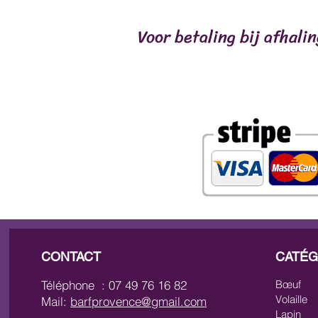
Voor betaling bij afhali
CONTACT
CATÉG
Téléphone : 07 49 76 16 82
Bœuf
Volaille
Mail:
barfprovence@gmail.com
Lapin