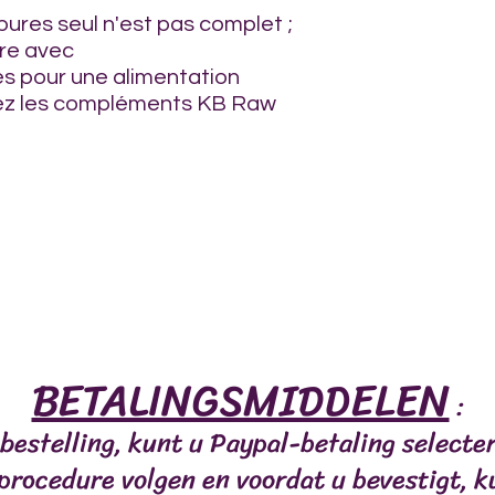
0 % de fibres,
ures seul n'est pas complet ;
3 % de cendres,
ire avec
1,03 % de calcium,
s pour une alimentation
0,70 % de phosphore
erez les compléments KB Raw
Ca:P : 1,46,
Énergie : 189 kcal/10
LES
VIANDES
POISSONS
MASTICATIONS/RÉC
BETALINGSMIDDELEN
:
bestelling, kunt u Paypal-betaling select
 procedure volgen en voordat u bevestigt, k