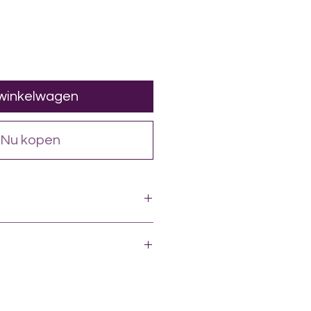
 winkelwagen
Nu kopen
e dos, 10 % d'oreille, 8 % de rein,
 de cou, 9 % de cœur)