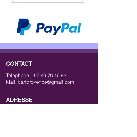
CONTACT
Téléphone :
07 49 76 16 82
Mail:
barfprovence@gmail.com
ADRESSE
Barf Provence
57 Chemin de La Condamine
83550 VIDAUBAN