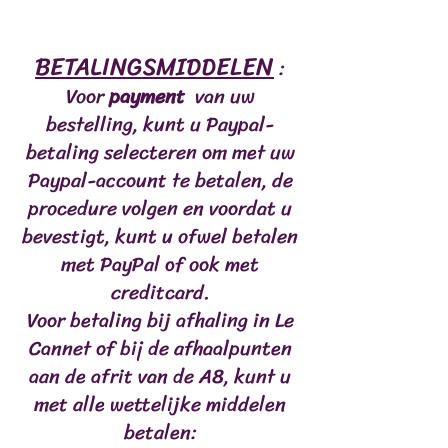
Protéine brute: 13%,
BETALINGSMIDDELEN
Humidité: 66%,
:
Cendre brute: 6%,
Voor
payment
van uw
Teneur en matières grasses: 20%,
bestelling, kunt u Paypal-
Calcium: 18%.
betaling selecteren om met uw
Paypal-account te betalen, de
procedure volgen en voordat u
bevestigt, kunt u ofwel betalen
met PayPal of ook met
creditcard.
Voor betaling bij afhaling in Le
Cannet of bij de afhaalpunten
aan de afrit van de A8, kunt u
met alle wettelijke middelen
betalen: