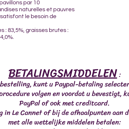
 pavillons par 10
iandises naturelles et pauvres
satisfont le besoin de
s : 83,5%, graisses brutes :
 4,0%.
BETALINGSMIDDELEN
:
bestelling, kunt u Paypal-betaling select
LES
VIANDES
POISSONS
MASTICATIONS/RÉC
 procedure volgen en voordat u bevestigt, k
PayPal of ook met creditcard.
ng in Le Cannet of bij de afhaalpunten aan d
met alle wettelijke middelen betalen: