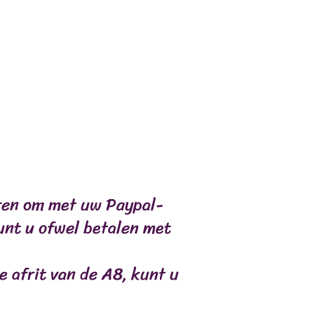
eren om met uw Paypal-
OMPENSES
COMPLÉMENTS
unt u ofwel betalen met
e afrit van de A8, kunt u