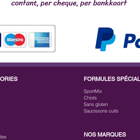
contant, per cheque, per bankkaart
ORIES
FORMULES SPÉCIA
SportMix
Chiots
Sans gluten
Saucissons cuits
NOS MARQUES
des