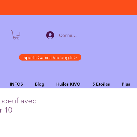
Connexion
Sports Canins Raddog.fr >
INFOS
Blog
Huiles KIVO
5 Étoiles
Plus
 boeuf avec
r 10