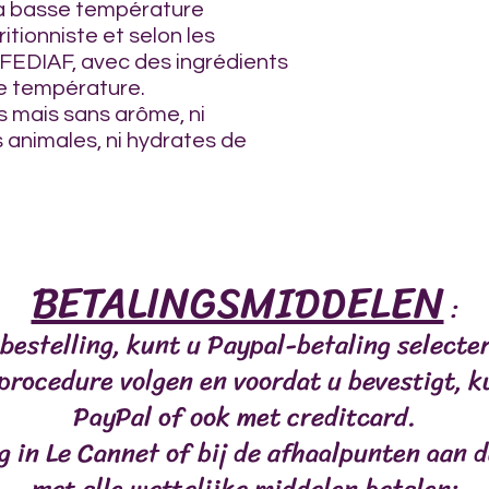
 à basse température
itionniste et selon les
FEDIAF, avec des ingrédients
se température.
s mais sans arôme, ni
s animales, ni hydrates de
BETALINGSMIDDELEN
:
LES
VIANDES
POISSONS
MASTICATIONS/RÉC
bestelling, kunt u Paypal-betaling select
 procedure volgen en voordat u bevestigt, k
PayPal of ook met creditcard.
ng in Le Cannet of bij de afhaalpunten aan d