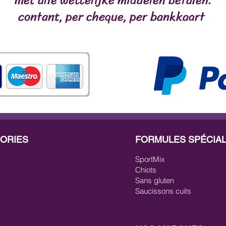
met alle wettelijke middelen betalen:
contant, per cheque, per bankkaart
ORIES
FORMULES SPÉCIA
SportMix
Chiots
Sans gluten
Saucissons cuits