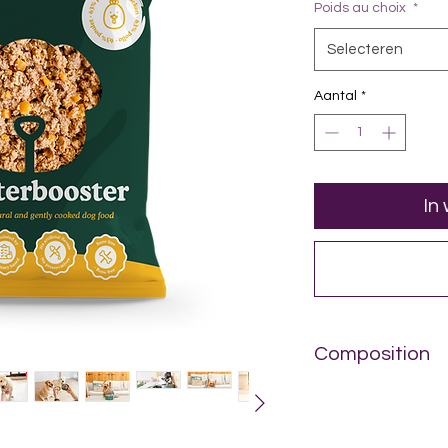
Poids au choix
*
Selecteren
Aantal
*
In
Composition
Poulet 63% (cœur, vi
carotte 19%; Citrouill