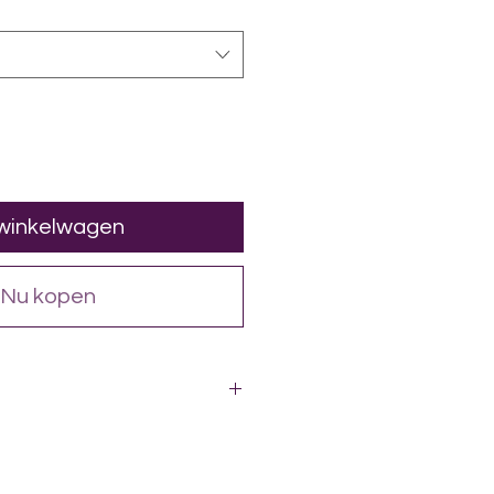
 winkelwagen
Nu kopen
ande, foie)
e; Huile de tournesol; Riz.