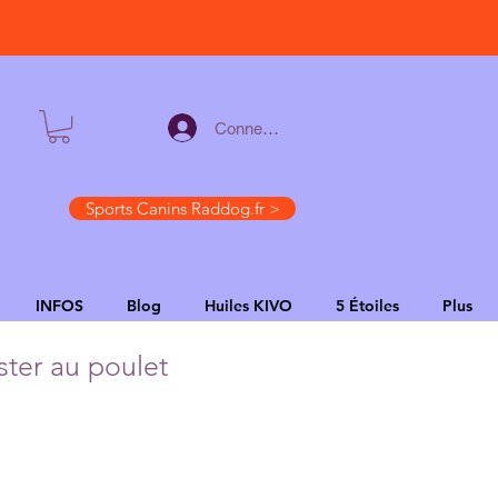
Connexion
Sports Canins Raddog.fr >
INFOS
Blog
Huiles KIVO
5 Étoiles
Plus
ter au poulet
Verkoopprijs