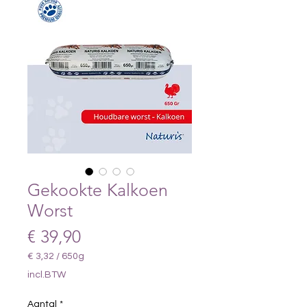
Gekookte Kalkoen
Worst
Prijs
€ 39,90
€ 3,32
/
650g
€ 3,32
incl.BTW
per
650
Aantal
*