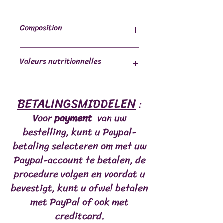
Composition
100% saumon complet
Valeurs nutritionnelles
Calcium : 1,3 g /100gr
BETALINGSMIDDELEN
Phosphore : 0,15 g / 100gr
:
Protéine brutes : 12 g /100gr
Voor
payment
van uw
Cendres Brutes : 4 g / 100gr
bestelling, kunt u Paypal-
Fibres brutes : 0,50 g / 100 gr
Graisse brute 16 g /100gr
betaling selecteren om met uw
Paypal-account te betalen, de
procedure volgen en voordat u
bevestigt, kunt u ofwel betalen
met PayPal of ook met
creditcard.