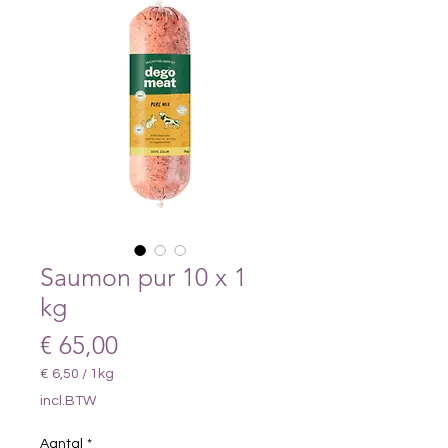
Saumon pur 10 x 1
kg
Prijs
€ 65,00
€ 6,50
/
1kg
€ 6,50
incl.BTW
per
1
Aantal
*