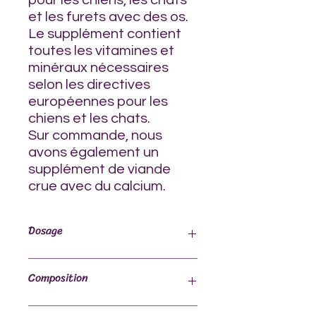
pour les chiens, les chats
et les furets avec des os.
Le supplément contient
toutes les vitamines et
minéraux nécessaires
selon les directives
européennes pour les
chiens et les chats.
Sur commande, nous
avons également un
supplément de viande
crue avec du calcium.
Dosage
Le supplément est facile à doser à
Composition
l'aide de la cuillère à mesurer
incluse.
Soit
: Ajoutez 1 gramme de
Levure de bière, bicarbonate de