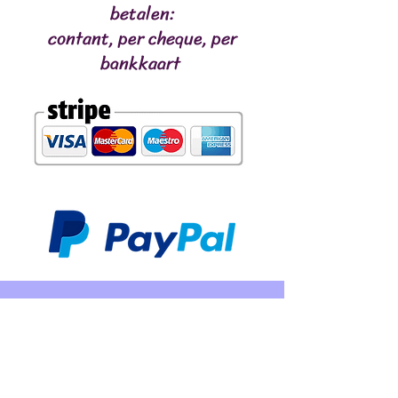
betalen:
contant, per cheque, per
bankkaart
CONTACT
Téléphone :
07 49 76 16 82
Mail:
barfprovence@gmail.com