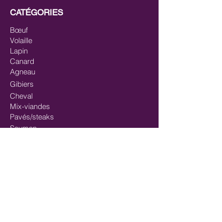
CATÉGORIES
Bœuf
Volaille
Lapin
Canard
Agneau
Gibiers
Cheval
Mix-viandes
Pavés/steaks
Saumon
Mix-poisson
Mix Poisson - Viande
Huiles
Mastication/Occupation
Récompenses/Friandises
Entrainements sportifs