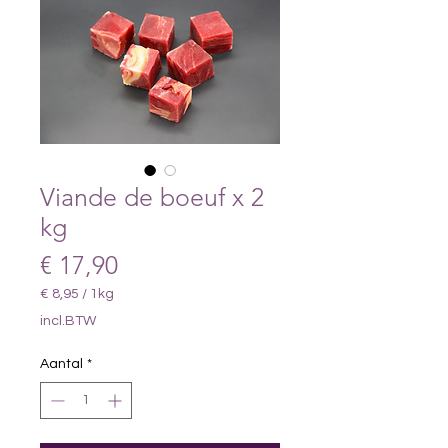
Viande de boeuf x 2
kg
Prijs
€ 17,90
€ 8,95
/
1kg
€ 8,95
incl.BTW
per
1
Aantal
*
Kilogram