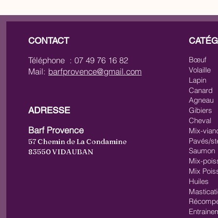
CONTACT
CATÉG
Téléphone : 07 49 76 16 82
Bœuf
Volaille
Mail:
barfprovence@gmail.com
Lapin
Canard
Agneau
ADRESSE
Gibiers
Cheval
Barf Provence
Mix-vian
Pavés/st
57 Chemin de La Condamine
Saumon
83550 VIDAUBAN
Mix-pois
Mix Pois
Huiles
Masticat
Récompe
Entraine