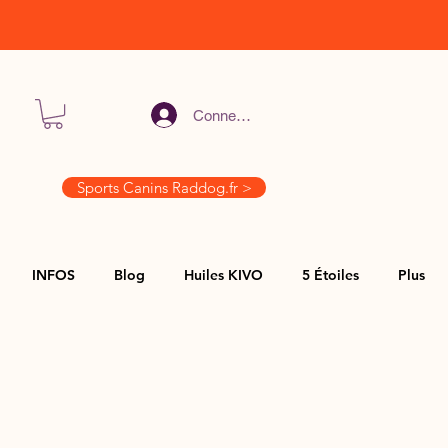
Connexion
Sports Canins Raddog.fr >
INFOS
Blog
Huiles KIVO
5 Étoiles
Plus