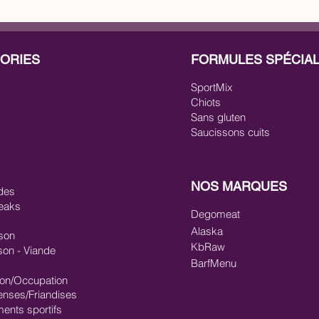
ORIES
FORMULES SPÉCIA
SportMix
Chiots
Sans gluten
Saucissons cuits
NOS MARQUES
des
eaks
Degomeat
Alaska
son
KbRaw
son - Viande
BarfMenu
ion/Occupation
nses/Friandises
ments sportifs